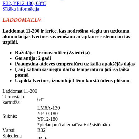
Sīkāka informācija
LADDOMAT.LV
Laddomat 11-200 ir ierīce, kas nodrošina vieglu un uzticamu
akumulācijas tvertnes savienošanu ar apkures sistēmu un tās
uzpildi.
Ražotājs: Termoventiler (Zviedrija)
Garantija: 2 gadi
Paaugstina atdeves temperatūru uz katla apakšējās daļas
Ļauj katlam sasniegtu darba temperatūru ļoti īsā laika
posmā
Uzpilda tvertnes, izmantojot lēnu karstā ūdens plūsmu.
Laddomat 11-200
Termostata
63°
kārtridžs:
LM6A-130
YP10-180
Sūknis:
YP12-180
*pieļaujamā alternatīva ErP sistēmām
Vārsti:
R32
Spiediena
PN 6