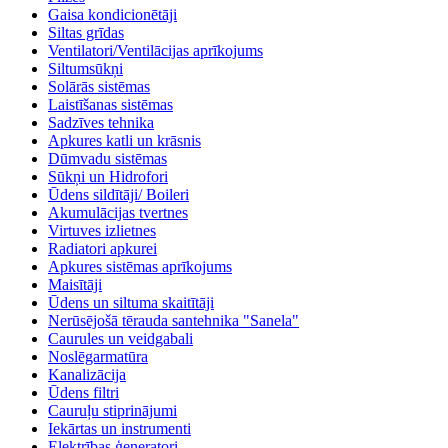
Gaisa kondicionētāji
Siltas grīdas
Ventilatori/Ventilācijas aprīkojums
Siltumsūkņi
Solārās sistēmas
Laistīšanas sistēmas
Sadzīves tehnika
Apkures katli un krāsnis
Dūmvadu sistēmas
Sūkņi un Hidrofori
Ūdens sildītāji/ Boileri
Akumulācijas tvertnes
Virtuves izlietnes
Radiatori apkurei
Apkures sistēmas aprīkojums
Maisītāji
Ūdens un siltuma skaitītāji
Nerūsējošā tērauda santehnika "Sanela"
Caurules un veidgabali
Noslēgarmatūra
Kanalizācija
Ūdens filtri
Cauruļu stiprinājumi
Iekārtas un instrumenti
Elektrības ģeneratori