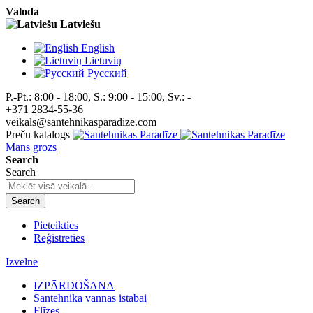
Valoda
Latviešu
English
Lietuvių
Pусский
P.-Pt.: 8:00 - 18:00, S.: 9:00 - 15:00, Sv.: -
+371 2834-55-36
veikals@santehnikasparadize.com
Preču katalogs
Mans grozs
Search
Search
Search
Pieteikties
Reģistrēties
Izvēlne
IZPĀRDOŠANA
Santehnika vannas istabai
Flīzes