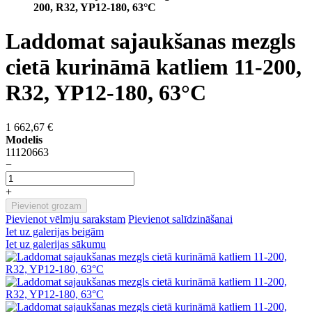
200, R32, YP12-180, 63°C
Laddomat sajaukšanas mezgls
cietā kurināmā katliem 11-200,
R32, YP12-180, 63°C
1 662,67 €
Modelis
11120663
−
+
Pievienot grozam
Pievienot vēlmju sarakstam
Pievienot salīdzināšanai
Iet uz galerijas beigām
Iet uz galerijas sākumu