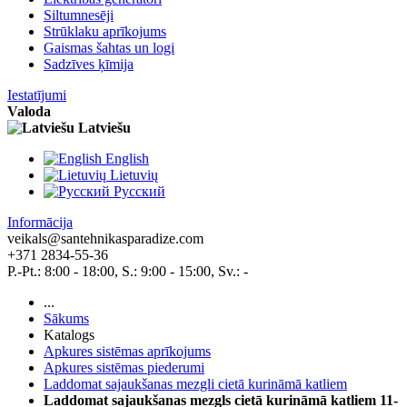
Siltumnesēji
Strūklaku aprīkojums
Gaismas šahtas un logi
Sadzīves ķīmija
Iestatījumi
Valoda
Latviešu
English
Lietuvių
Pусский
Informācija
veikals@santehnikasparadize.com
+371 2834-55-36
P.-Pt.: 8:00 - 18:00, S.: 9:00 - 15:00, Sv.: -
...
Sākums
Katalogs
Apkures sistēmas aprīkojums
Apkures sistēmas piederumi
Laddomat sajaukšanas mezgli cietā kurināmā katliem
Laddomat sajaukšanas mezgls cietā kurināmā katliem 11-