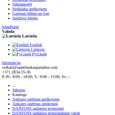
Siltumnesēji
Strūklaku aprīkojums
Gaismas šahtas un logi
Sadzīves ķīmija
Iestatījumi
Valoda
Latviešu
English
Lietuvių
Pусский
Informācija
veikals@santehnikasparadize.com
+371 2834-55-36
P.-Pt.: 8:00 - 18:00, S.: 9:00 - 15:00, Sv.: -
...
Sākums
Katalogs
Apkures sistēmas aprīkojums
Apkures sistēmas piederumi
DANFOSS radiatoru termostati
DANFOSS radiatoru termostatiskie vārsti