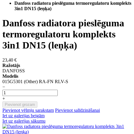
Danfoss radiatora pieslēguma termoregulatoru komplekts
3in1 DN15 (leņķa)
Danfoss radiatora pieslēguma
termoregulatoru komplekts
3in1 DN15 (leņķa)
23,40 €
Ražotājs
DANFOSS
Modelis
015G5301 (Other) RA-FN RLV-S
−
+
Pievienot grozam
Pievienot vēlmju sarakstam
Pievienot salīdzināšanai
Iet uz galerijas beigām
Iet uz galerijas sākumu