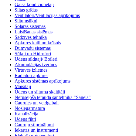
Gaisa kondicionētāji
Siltas grīdas
Ventilatori/Ventilācijas aprīkojums
Siltumsūkņi
Solārās sistēmas
Laistīšanas sistēmas
Sadzīves tehnika
Apkures katli un krāsnis
Dūmvadu sistēmas
Sūkņi un Hidrofori
Ūdens sildītāji/ Boileri
Akumulācijas tvertnes
Virtuves izlietnes
Radiatori apkurei
Apkures sistēmas aprīkojums
Maisītāji
Ūdens un siltuma skaitītāji
Nerūsējošā tērauda santehnika "Sanela"
Caurules un veidgabali
Noslēgarmatūra
Kanalizācija
Ūdens filtri
Cauruļu stiprinājumi
Iekārtas un instrumenti
Elektrības ģeneratori