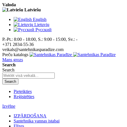
Valoda
Latviešu
English
Lietuvių
Pусский
P.-Pt.: 8:00 - 18:00, S.: 9:00 - 15:00, Sv.: -
+371 2834-55-36
veikals@santehnikasparadize.com
Preču katalogs
Mans grozs
Search
Search
Search
Pieteikties
Reģistrēties
Izvēlne
IZPĀRDOŠANA
Santehnika vannas istabai
Flīzes