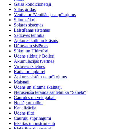
Gaisa kondicionētāji
Siltas grīdas
Ventilatori/Ventilācijas aprīkojums
Siltumsūkņi
Solārās sistēmas
Laistīšanas sistēmas
Sadzīves tehnika
Apkures katli un krāsnis
Dūmvadu sistēmas
Sūkņi un Hidrofori
Ūdens sildītāji/ Boileri
Akumulācijas tvertnes
Virtuves izlietnes
Radiatori apkurei
Apkures sistēmas aprīkojums
Maisītāji
Ūdens un siltuma skaitītāji
Nerūsējošā tērauda santehnika "Sanela"
Caurules un veidgabali
Noslēgarmatūra
Kanalizācija
Ūdens filtri
Cauruļu stiprinājumi
Iekārtas un instrumenti
Elektrības ģeneratori