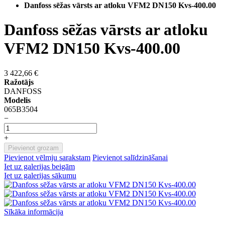
Danfoss sēžas vārsts ar atloku VFM2 DN150 Kvs-400.00
Danfoss sēžas vārsts ar atloku
VFM2 DN150 Kvs-400.00
3 422,66 €
Ražotājs
DANFOSS
Modelis
065B3504
−
+
Pievienot grozam
Pievienot vēlmju sarakstam
Pievienot salīdzināšanai
Iet uz galerijas beigām
Iet uz galerijas sākumu
Sīkāka informācija