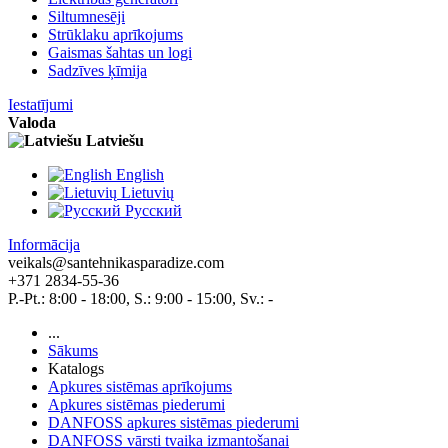
Siltumnesēji
Strūklaku aprīkojums
Gaismas šahtas un logi
Sadzīves ķīmija
Iestatījumi
Valoda
Latviešu
English
Lietuvių
Pусский
Informācija
veikals@santehnikasparadize.com
+371 2834-55-36
P.-Pt.: 8:00 - 18:00, S.: 9:00 - 15:00, Sv.: -
...
Sākums
Katalogs
Apkures sistēmas aprīkojums
Apkures sistēmas piederumi
DANFOSS apkures sistēmas piederumi
DANFOSS vārsti tvaika izmantošanai