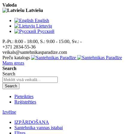
Valoda
Latviešu
English
Lietuvių
Pусский
P.-Pt.: 8:00 - 18:00, S.: 9:00 - 15:00, Sv.: -
+371 2834-55-36
veikals@santehnikasparadize.com
Preču katalogs
Mans grozs
Search
Search
Search
Pieteikties
Reģistrēties
Izvēlne
IZPĀRDOŠANA
Santehnika vannas istabai
Flīzes