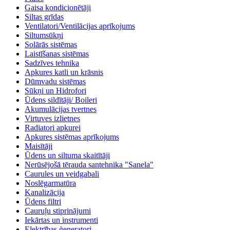
Gaisa kondicionētāji
Siltas grīdas
Ventilatori/Ventilācijas aprīkojums
Siltumsūkņi
Solārās sistēmas
Laistīšanas sistēmas
Sadzīves tehnika
Apkures katli un krāsnis
Dūmvadu sistēmas
Sūkņi un Hidrofori
Ūdens sildītāji/ Boileri
Akumulācijas tvertnes
Virtuves izlietnes
Radiatori apkurei
Apkures sistēmas aprīkojums
Maisītāji
Ūdens un siltuma skaitītāji
Nerūsējošā tērauda santehnika "Sanela"
Caurules un veidgabali
Noslēgarmatūra
Kanalizācija
Ūdens filtri
Cauruļu stiprinājumi
Iekārtas un instrumenti
Elektrības ģeneratori