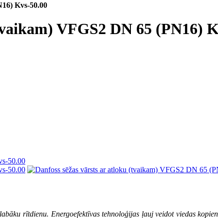
N16) Kvs-50.00
 (tvaikam) VFGS2 DN 65 (PN16) K
 labāku rītdienu. Energoefektīvas tehnoloģijas ļauj veidot viedas kopie