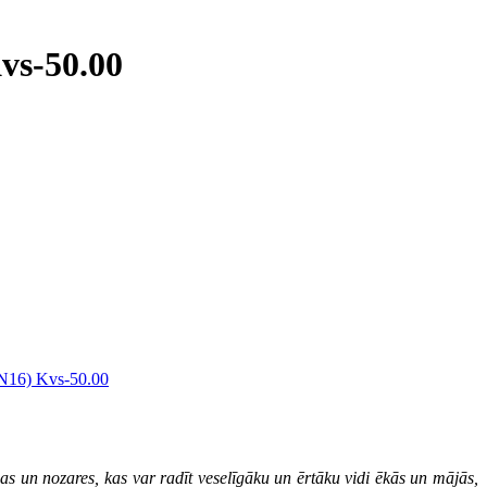
vs-50.00
nas un nozares, kas var radīt veselīgāku un ērtāku vidi ēkās un mājās,