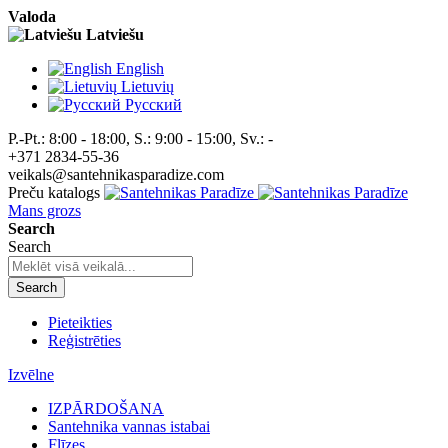
Valoda
Latviešu
English
Lietuvių
Pусский
P.-Pt.: 8:00 - 18:00, S.: 9:00 - 15:00, Sv.: -
+371 2834-55-36
veikals@santehnikasparadize.com
Preču katalogs
Mans grozs
Search
Search
Search
Pieteikties
Reģistrēties
Izvēlne
IZPĀRDOŠANA
Santehnika vannas istabai
Flīzes