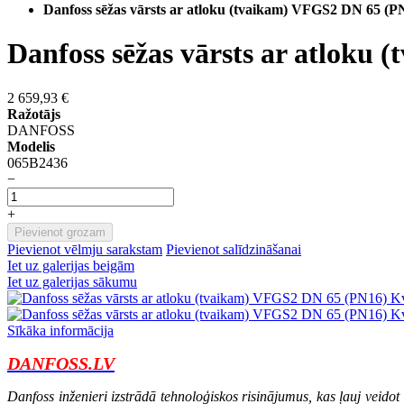
Danfoss sēžas vārsts ar atloku (tvaikam) VFGS2 DN 65 (P
Danfoss sēžas vārsts ar atloku
2 659,93 €
Ražotājs
DANFOSS
Modelis
065B2436
−
+
Pievienot grozam
Pievienot vēlmju sarakstam
Pievienot salīdzināšanai
Iet uz galerijas beigām
Iet uz galerijas sākumu
Sīkāka informācija
DANFOSS.LV
Danfoss inženieri izstrādā tehnoloģiskos risinājumus, kas ļauj veidot