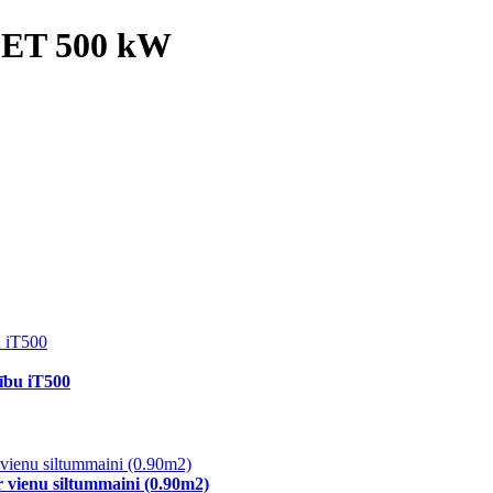
LET 500 kW
ību iT500
 vienu siltummaini (0.90m2)