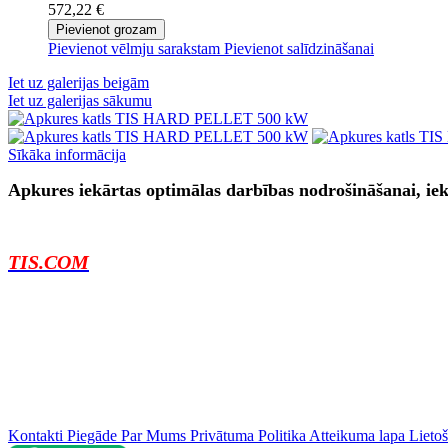
572,22 €
Pievienot grozam
Pievienot vēlmju sarakstam
Pievienot salīdzināšanai
Iet uz galerijas beigām
Iet uz galerijas sākumu
Sīkāka informācija
Apkures iekārtas optimālas darbības nodrošināšanai, iek
TIS.COM
Kontakti
Piegāde
Par Mums
Privātuma Politika
Atteikuma lapa
Lieto