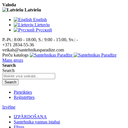
Valoda
Latviešu
English
Lietuvių
Pусский
P.-Pt.: 8:00 - 18:00, S.: 9:00 - 15:00, Sv.: -
+371 2834-55-36
veikals@santehnikasparadize.com
Preču katalogs
Mans grozs
Search
Search
Search
Pieteikties
Reģistrēties
Izvēlne
IZPĀRDOŠANA
Santehnika vannas istabai
Flīzes