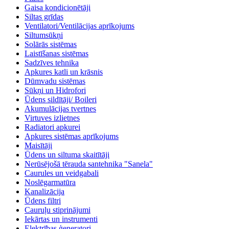
Gaisa kondicionētāji
Siltas grīdas
Ventilatori/Ventilācijas aprīkojums
Siltumsūkņi
Solārās sistēmas
Laistīšanas sistēmas
Sadzīves tehnika
Apkures katli un krāsnis
Dūmvadu sistēmas
Sūkņi un Hidrofori
Ūdens sildītāji/ Boileri
Akumulācijas tvertnes
Virtuves izlietnes
Radiatori apkurei
Apkures sistēmas aprīkojums
Maisītāji
Ūdens un siltuma skaitītāji
Nerūsējošā tērauda santehnika "Sanela"
Caurules un veidgabali
Noslēgarmatūra
Kanalizācija
Ūdens filtri
Cauruļu stiprinājumi
Iekārtas un instrumenti
Elektrības ģeneratori