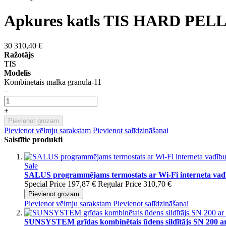
Apkures katls TIS HARD PEL
30 310,40 €
Ražotājs
TIS
Modelis
Kombinētais malka granula-11
−
+
Pievienot grozam
Pievienot vēlmju sarakstam
Pievienot salīdzināšanai
Saistītie produkti
Sale
SALUS programmējams termostats ar Wi-Fi interneta vad
Special Price
197,87 €
Regular Price
310,70 €
Pievienot grozam
Pievienot vēlmju sarakstam
Pievienot salīdzināšanai
SUNSYSTEM grīdas kombinētais ūdens sildītājs SN 200 ar