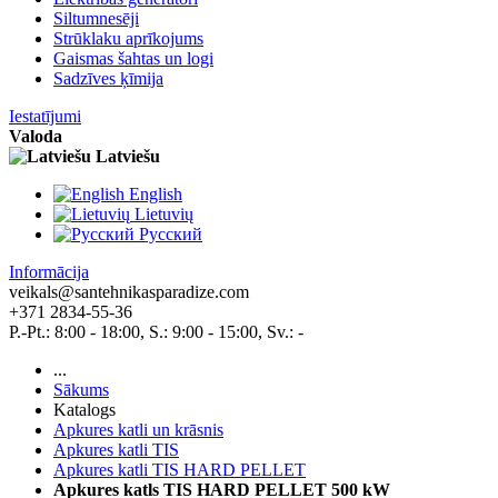
Siltumnesēji
Strūklaku aprīkojums
Gaismas šahtas un logi
Sadzīves ķīmija
Iestatījumi
Valoda
Latviešu
English
Lietuvių
Pусский
Informācija
veikals@santehnikasparadize.com
+371 2834-55-36
P.-Pt.: 8:00 - 18:00, S.: 9:00 - 15:00, Sv.: -
...
Sākums
Katalogs
Apkures katli un krāsnis
Apkures katli TIS
Apkures katli TIS HARD PELLET
Apkures katls TIS HARD PELLET 500 kW