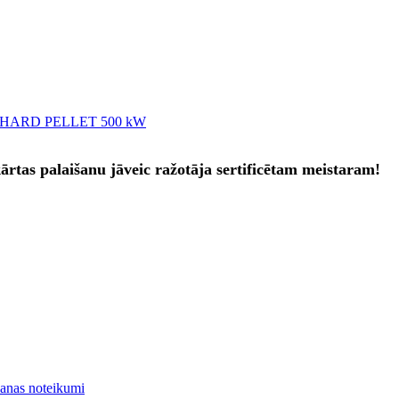
ārtas palaišanu jāveic ražotāja sertificētam meistaram!
šanas noteikumi