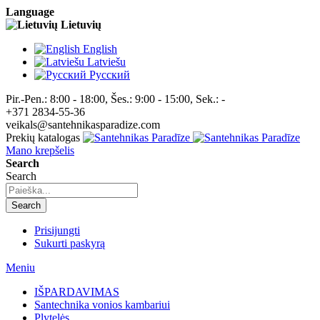
Language
Lietuvių
English
Latviešu
Pусский
Pir.-Pen.: 8:00 - 18:00, Šes.: 9:00 - 15:00, Sek.: -
+371 2834-55-36
veikals@santehnikasparadize.com
Prekių katalogas
Mano krepšelis
Search
Search
Search
Prisijungti
Sukurti paskyrą
Meniu
IŠPARDAVIMAS
Santechnika vonios kambariui
Plytelės