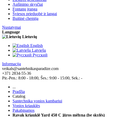
Aušinimo skysčiai
Fontanų įranga
Šviesos prieduobė ir langai
Buitinė chemija
Nustatymai
Language
Lietuvių
English
Latviešu
Pусский
Informacija
veikals@santehnikasparadize.com
+371 2834-55-36
Pir.-Pen.: 8:00 - 18:00, Šes.: 9:00 - 15:00, Sek.: -
...
Pradžia
Catalog
Santechnika vonios kambariui
Vonios kriauklės
Pakabinamos
Ravak kriauklė Yard 450 C jūros mėlyna (be skylės)