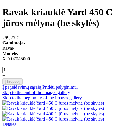
Ravak kriauklė Yard 450 C
jūros mėlyna (be skylės)
299,25 €
Gamintojas
Ravak
Modelis
XJX07045000
−
+
Į krepšelį
Į pageidavimų sąrašą
Pridėti palyginimui
Skip to the end of the images gallery
Skip to the beginning of the images gallery
Detalės