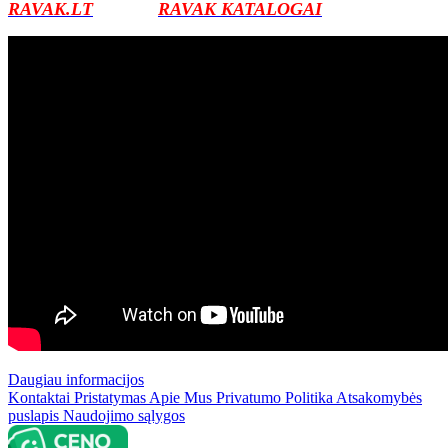
RAVAK.LT
RAVAK KATALOGAI
Daugiau informacijos
Kontaktai
Pristatymas
Apie Mus
Privatumo Politika
Atsakomybės
puslapis
Naudojimo sąlygos