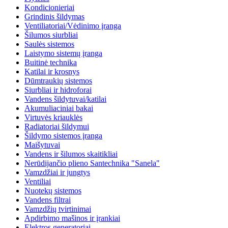
Kondicionieriai
Grindinis šildymas
Ventiliatoriai/Vėdinimo įranga
Šilumos siurbliai
Saulės sistemos
Laistymo sistemų įranga
Buitinė technika
Katilai ir krosnys
Dūmtraukių sistemos
Siurbliai ir hidroforai
Vandens šildytuvai/katilai
Akumuliaciniai bakai
Virtuvės kriauklės
Radiatoriai šildymui
Šildymo sistemos įranga
Maišytuvai
Vandens ir šilumos skaitikliai
Nerūdijančio plieno Santechnika "Sanela"
Vamzdžiai ir jungtys
Ventiliai
Nuotekų sistemos
Vandens filtrai
Vamzdžių tvirtinimai
Apdirbimo mašinos ir įrankiai
Elektros generatoriai