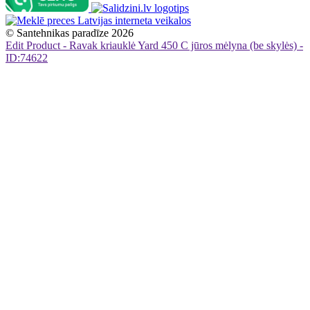
©
Santehnikas paradīze
2026
Edit Product - Ravak kriauklė Yard 450 C jūros mėlyna (be skylės) -
ID:74622