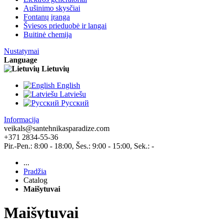
Aušinimo skysčiai
Fontanų įranga
Šviesos prieduobė ir langai
Buitinė chemija
Nustatymai
Language
Lietuvių
English
Latviešu
Pусский
Informacija
veikals@santehnikasparadize.com
+371 2834-55-36
Pir.-Pen.: 8:00 - 18:00, Šes.: 9:00 - 15:00, Sek.: -
...
Pradžia
Catalog
Maišytuvai
Maišytuvai