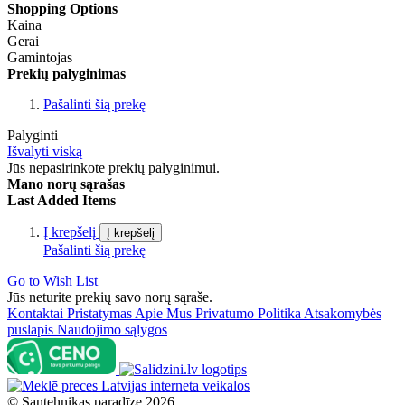
Shopping Options
Kaina
Gerai
Gamintojas
Prekių palyginimas
Pašalinti šią prekę
Palyginti
Išvalyti viską
Jūs nepasirinkote prekių palyginimui.
Mano norų sąrašas
Last Added Items
Į krepšelį
Į krepšelį
Pašalinti šią prekę
Go to Wish List
Jūs neturite prekių savo norų sąraše.
Kontaktai
Pristatymas
Apie Mus
Privatumo Politika
Atsakomybės
puslapis
Naudojimo sąlygos
©
Santehnikas paradīze
2026