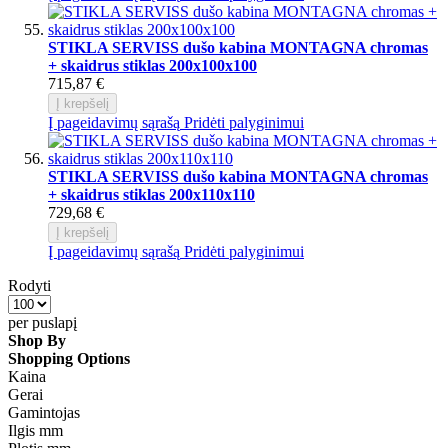
STIKLA SERVISS dušo kabina MONTAGNA chromas
+ skaidrus stiklas 200x100x100
715,87 €
Į krepšelį
Į pageidavimų sąrašą
Pridėti palyginimui
STIKLA SERVISS dušo kabina MONTAGNA chromas
+ skaidrus stiklas 200x110x110
729,68 €
Į krepšelį
Į pageidavimų sąrašą
Pridėti palyginimui
Rodyti
per puslapį
Shop By
Shopping Options
Kaina
Gerai
Gamintojas
Ilgis mm