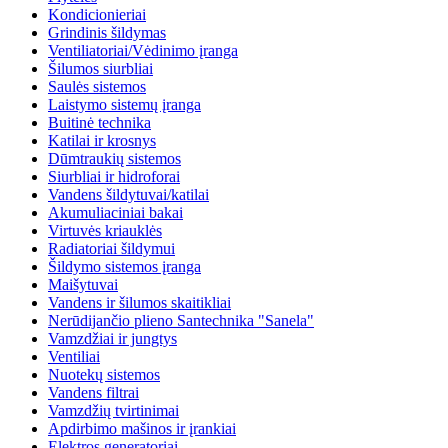
Kondicionieriai
Grindinis šildymas
Ventiliatoriai/Vėdinimo įranga
Šilumos siurbliai
Saulės sistemos
Laistymo sistemų įranga
Buitinė technika
Katilai ir krosnys
Dūmtraukių sistemos
Siurbliai ir hidroforai
Vandens šildytuvai/katilai
Akumuliaciniai bakai
Virtuvės kriauklės
Radiatoriai šildymui
Šildymo sistemos įranga
Maišytuvai
Vandens ir šilumos skaitikliai
Nerūdijančio plieno Santechnika "Sanela"
Vamzdžiai ir jungtys
Ventiliai
Nuotekų sistemos
Vandens filtrai
Vamzdžių tvirtinimai
Apdirbimo mašinos ir įrankiai
Elektros generatoriai