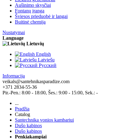
Aušinimo skysčiai
Fontanų įranga
Šviesos prieduobė ir langai
Buitinė chemija
Nustatymai
Language
Lietuvių
English
Latviešu
Pусский
Informacija
veikals@santehnikasparadize.com
+371 2834-55-36
Pir.-Pen.: 8:00 - 18:00, Šes.: 9:00 - 15:00, Sek.: -
...
Pradžia
Catalog
Santechnika vonios kambariui
Dušo kabinos
Dušo kabinos
Penkiakampiai