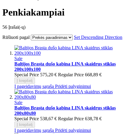
Penkiakampiai
56
Įrašai(-ų)
Rūšiuoti pagal
Set Descending Direction
Sale
Baltijos Brasta dušo kabina LINA skaidrus stiklas
200x100x100
Special Price
575,20 €
Regular Price
668,89 €
Į krepšelį
Į pageidavimų sąrašą
Pridėti palyginimui
Sale
Baltijos Brasta dušo kabina LINA skaidrus stiklas
200x80x80
Special Price
538,67 €
Regular Price
638,78 €
Į krepšelį
Į pageidavimų sąrašą
Pridėti palyginimui