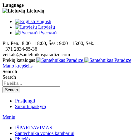
Language
Lietuvių
English
Latviešu
Pусский
Pir.-Pen.: 8:00 - 18:00, Šes.: 9:00 - 15:00, Sek.: -
+371 2834-55-36
veikals@santehnikasparadize.com
Prekių katalogas
Mano krepšelis
Search
Search
Search
Prisijungti
Sukurti paskyrą
Meniu
IŠPARDAVIMAS
Santechnika vonios kambariui
Plytelės