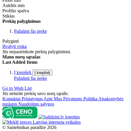
Plotis mm
Aukštis mm
Profilio spalva
Stiklas
Prekių palyginimas
Pašalinti šią prekę
Palyginti
Išvalyti viską
Jūs nepasirinkote prekių palyginimui.
Mano norų sąrašas
Last Added Items
Į krepšelį
Į krepšelį
Pašalinti šią prekę
Go to Wish List
Jūs neturite prekių savo norų sąraše.
Kontaktai
Pristatymas
Apie Mus
Privatumo Politika
Atsakomybės
puslapis
Naudojimo sąlygos
©
Santehnikas paradīze
2026