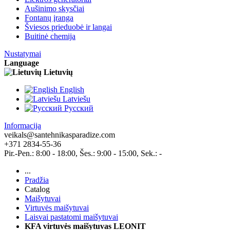
Aušinimo skysčiai
Fontanų įranga
Šviesos prieduobė ir langai
Buitinė chemija
Nustatymai
Language
Lietuvių
English
Latviešu
Pусский
Informacija
veikals@santehnikasparadize.com
+371 2834-55-36
Pir.-Pen.: 8:00 - 18:00, Šes.: 9:00 - 15:00, Sek.: -
...
Pradžia
Catalog
Maišytuvai
Virtuvės maišytuvai
Laisvai pastatomi maišytuvai
KFA virtuvės maišytuvas LEONIT