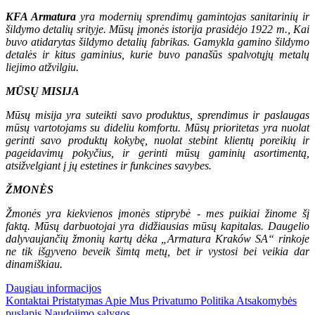
KFA Armatura
yra modernių sprendimų gamintojas sanitarinių ir
šildymo detalių srityje. Mūsų įmonės istorija prasidėjo 1922 m., Kai
buvo atidarytas šildymo detalių fabrikas. Gamykla gamino šildymo
detalės ir kitus gaminius, kurie buvo panašūs spalvotųjų metalų
liejimo atžvilgiu.
MŪSŲ MISIJA
Mūsų misija yra suteikti savo produktus, sprendimus ir paslaugas
mūsų vartotojams su dideliu komfortu. Mūsų prioritetas yra nuolat
gerinti savo produktų kokybę, nuolat stebint klientų poreikių ir
pageidavimų pokyčius, ir gerinti mūsų gaminių asortimentą,
atsižvelgiant į jų estetines ir funkcines savybes.
ŽMONĖS
Žmonės yra kiekvienos įmonės stiprybė - mes puikiai žinome šį
faktą. Mūsų darbuotojai yra didžiausias mūsų kapitalas. Daugelio
dalyvaujančių žmonių kartų dėka „Armatura Kraków SA“ rinkoje
ne tik išgyveno beveik šimtą metų, bet ir vystosi bei veikia dar
dinamiškiau.
Daugiau informacijos
Kontaktai
Pristatymas
Apie Mus
Privatumo Politika
Atsakomybės
puslapis
Naudojimo sąlygos