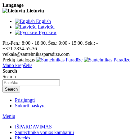
Language
Lietuvių
English
Latviešu
Pусский
Pir.-Pen.: 8:00 - 18:00, Šes.: 9:00 - 15:00, Sek.: -
+371 2834-55-36
veikals@santehnikasparadize.com
Prekių katalogas
Mano krepšelis
Search
Search
Search
Prisijungti
Sukurti paskyrą
Meniu
IŠPARDAVIMAS
Santechnika vonios kambariui
Plytelės