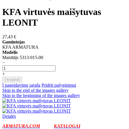
KFA virtuvės maišytuvas
LEONIT
27,43 €
Gamintojas
KFA ARMATURA
Modelis
Maisītājs 5313-915-00
−
+
Į krepšelį
Į pageidavimų sąrašą
Pridėti palyginimui
Skip to the end of the images gallery
Skip to the beginning of the images gallery
Detalės
ARMATURA.COM
KATALOGAI