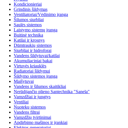
Kondicionieriai
Grindinis šildymas
Ventiliatoriai/Vėdinimo įranga
Šilumos siurbliai
Saulės sistemos
Laistymo sistemų įranga
Buitinė technika
Katilai ir krosnys
Dūmtraukių sistemos
Siurbliai ir hidroforai
Vandens šildytuvai/katilai
Akumuliaciniai bakai
Virtuvės kriauklės
Radiatoriai šildymui
Šildymo sistemos įranga
Maišytuvai
Vandens ir šilumos skaitikliai
Nerūdijančio plieno Santechnika "Sanela"
Vamzdžiai ir jungtys
Ventiliai
Nuotekų sistemos
Vandens filtrai
Vamzdžių tvirtinimai
Apdirbimo mašinos ir įrankiai
Elektros generatoriai