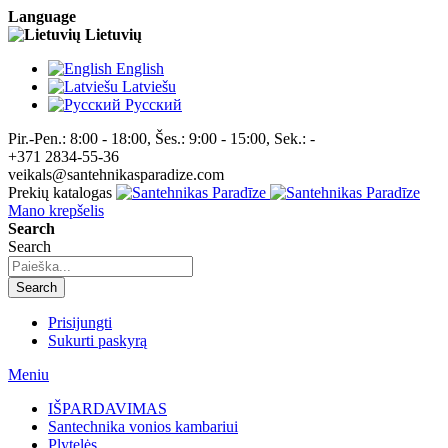
Language
Lietuvių
English
Latviešu
Pусский
Pir.-Pen.: 8:00 - 18:00, Šes.: 9:00 - 15:00, Sek.: -
+371 2834-55-36
veikals@santehnikasparadize.com
Prekių katalogas
Mano krepšelis
Search
Search
Search
Prisijungti
Sukurti paskyrą
Meniu
IŠPARDAVIMAS
Santechnika vonios kambariui
Plytelės