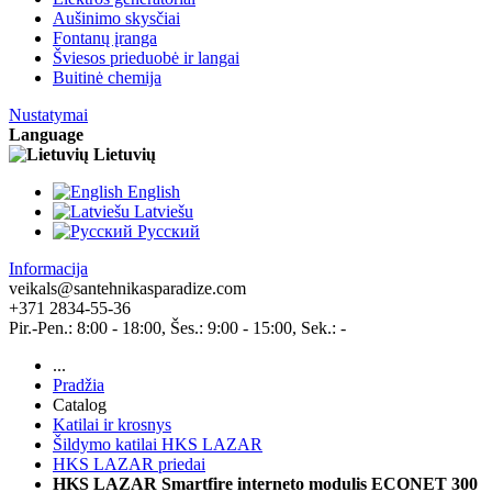
Aušinimo skysčiai
Fontanų įranga
Šviesos prieduobė ir langai
Buitinė chemija
Nustatymai
Language
Lietuvių
English
Latviešu
Pусский
Informacija
veikals@santehnikasparadize.com
+371 2834-55-36
Pir.-Pen.: 8:00 - 18:00, Šes.: 9:00 - 15:00, Sek.: -
...
Pradžia
Catalog
Katilai ir krosnys
Šildymo katilai HKS LAZAR
HKS LAZAR priedai
HKS LAZAR Smartfire interneto modulis ECONET 300