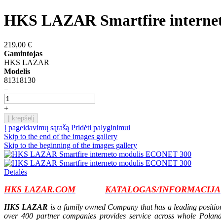
HKS LAZAR Smartfire interne
219,00 €
Gamintojas
HKS LAZAR
Modelis
81318130
−
+
Į krepšelį
Į pageidavimų sąrašą
Pridėti palyginimui
Skip to the end of the images gallery
Skip to the beginning of the images gallery
Detalės
HKS LAZAR.COM
KATALOGAS/INFORMACIJA
HKS LAZAR
is a family owned Company that has a leading position 
over 400 partner companies provides service across whole Poland