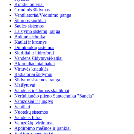
Kondicionieriai
Grindinis šildymas
Ventiliatoriai/Vėdinimo įranga
Šilumos siurbliai
Saulės sistemos
Laistymo sistemų įranga
Buitinė technika
Katilai ir krosnys
Dūmtraukių sistemos
Siurbliai ir hidroforai
Vandens šildytuvai/katilai
Akumuliaciniai bakai
Virtuvės kriauklės
Radiatoriai šildymui
Šildymo sistemos įranga
Maišytuvai
Vandens ir šilumos skaitikliai
Nerūdijančio plieno Santechnika "Sanela"
Vamzdžiai ir jungtys
Ventiliai
Nuotekų sistemos
Vandens filtrai
Vamzdžių tvirtinimai
Apdirbimo mašinos ir įrankiai
Elektros generatoriai